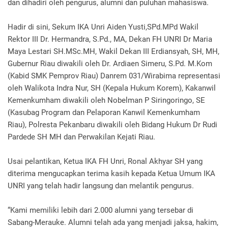
dan dihadiri oleh pengurus, alumni dan puluhan mahasiswa.
Hadir di sini, Sekum IKA Unri Aiden Yusti,SPd.MPd Wakil
Rektor III Dr. Hermandra, S.Pd., MA, Dekan FH UNRI Dr Maria
Maya Lestari SH.MSc.MH, Wakil Dekan III Erdiansyah, SH, MH,
Gubernur Riau diwakili oleh Dr. Ardiaen Simeru, S.Pd.
M.Kom
(Kabid SMK Pemprov Riau) Danrem 031/Wirabima representasi
oleh Walikota Indra Nur, SH (Kepala Hukum Korem), Kakanwil
Kemenkumham diwakili oleh Nobelman P Siringoringo, SE
(Kasubag Program dan Pelaporan Kanwil Kemenkumham
Riau), Polresta Pekanbaru diwakili oleh Bidang Hukum Dr Rudi
Pardede SH MH dan Perwakilan Kejati Riau.
Usai pelantikan, Ketua IKA FH Unri, Ronal Akhyar SH yang
diterima mengucapkan terima kasih kepada Ketua Umum IKA
UNRI yang telah hadir langsung dan melantik pengurus.
“Kami memiliki lebih dari 2.000 alumni yang tersebar di
Sabang-Merauke.
Alumni telah ada yang menjadi jaksa, hakim,