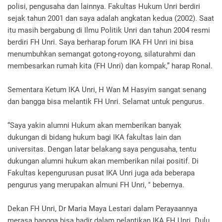
polisi, pengusaha dan lainnya.
Fakultas Hukum Unri berdiri
sejak tahun 2001 dan saya adalah angkatan kedua (2002).
Saat
itu masih bergabung di Ilmu Politik Unri dan tahun 2004 resmi
berdiri FH Unri.
Saya berharap forum IKA FH Unri ini bisa
menumbuhkan semangat gotong-royong, silaturahmi dan
membesarkan rumah kita (FH Unri) dan kompak,” harap Ronal.
Sementara Ketum IKA Unri, H Wan M Hasyim sangat senang
dan bangga bisa melantik FH Unri.
Selamat untuk pengurus.
“Saya yakin alumni Hukum akan memberikan banyak
dukungan di bidang hukum bagi IKA fakultas lain dan
universitas. Dengan latar belakang saya pengusaha, tentu
dukungan alumni hukum akan memberikan nilai positif. Di
Fakultas kepengurusan pusat IKA Unri juga ada beberapa
pengurus yang merupakan almuni FH Unri, " bebernya.
Dekan FH Unri, Dr Maria Maya Lestari dalam Perayaannya
merasa bangga bisa hadir dalam pelantikan IKA FH Unri.
Dulu