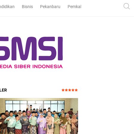
ndidikan
Bisnis
Pekanbaru
Pemkab dan DPRD Bengkalis
Pe
LER