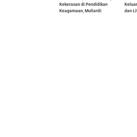
Kekerasan di Pendidikan
Kelua
Keagamaan, Muliardi:
dan Li
Manfaatkan Aplikasi AMAN