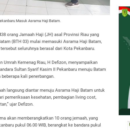
l Pekanbaru Masuk Asrama Haji Batam.
438 orang Jamaah Haji (JH) asal Provinsi Riau yang
 Batam (BTH 03) mulai memasuki Asrama Haji Batam,
tersebut seluruhnya berasal dari Kota Pekanbaru.
dan Umrah Kemenag Riau, H Defizon, menyampaikan
andara Sultan Syarif Kasim II Pekanbaru menuju Batam
beberapa kali penerbangan.
maah langsung diantar menuju Asrama Haji Batam untuk
ari pemeriksaan kesehatan, pembagian living cost,
n,” ujar Defizon.
tama akan memberangkatkan 10 orang jemaah, yang
anbaru pukul 06.00 WIB, berangkat ke bandara pukul