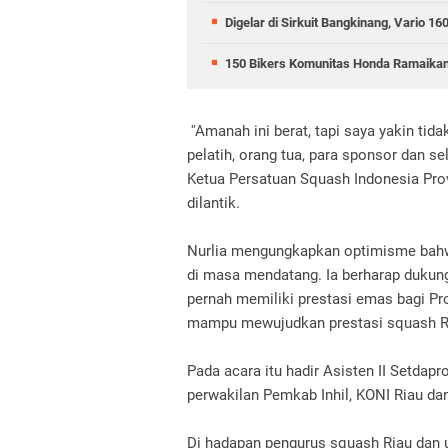
Digelar di Sirkuit Bangkinang, Vario 
150 Bikers Komunitas Honda Ramaikan
''Amanah ini berat, tapi saya yakin tid
pelatih, orang tua, para sponsor dan s
Ketua Persatuan Squash Indonesia Prov
dilantik.
Nurlia mengungkapkan optimisme bahw
di masa mendatang. Ia berharap dukun
pernah memiliki prestasi emas bagi Pr
mampu mewujudkan prestasi squash R
Pada acara itu hadir Asisten II Setdap
perwakilan Pemkab Inhil, KONI Riau d
Di hadapan pengurus squash Riau dan 