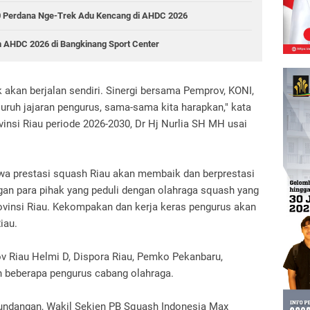
160 Perdana Nge-Trek Adu Kencang di AHDC 2026
 AHDC 2026 di Bangkinang Sport Center
ak akan berjalan sendiri. Sinergi bersama Pemprov, KONI,
eluruh jajaran pengurus, sama-sama kita harapkan," kata
insi Riau periode 2026-2030, Dr Hj Nurlia SH MH usai
a prestasi squash Riau akan membaik dan berprestasi
gan para pihak yang peduli dengan olahraga squash yang
ovinsi Riau. Kekompakan dan kerja keras pengurus akan
iau.
rov Riau Helmi D, Dispora Riau, Pemko Pekanbaru,
an beberapa pengurus cabang olahraga.
undangan, Wakil Sekjen PB Squash Indonesia Max