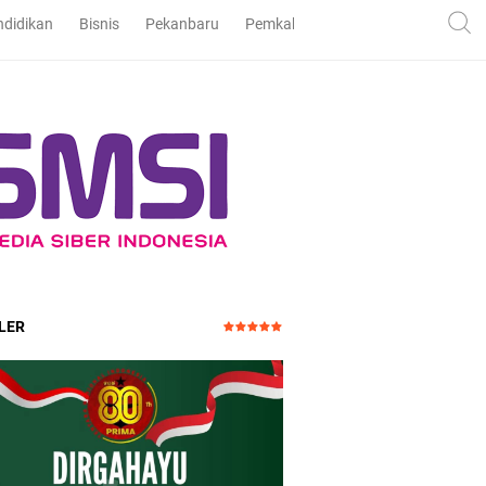
ndidikan
Bisnis
Pekanbaru
Pemkab dan DPRD Bengkalis
Pe
LER