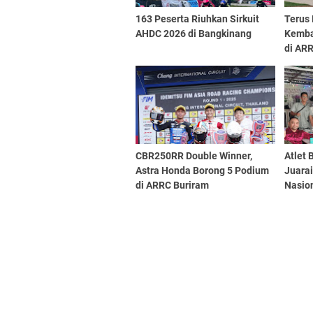
163 Peserta Riuhkan Sirkuit
Terus 
AHDC 2026 di Bangkinang
Kemba
di AR
CBR250RR Double Winner,
Atlet 
Astra Honda Borong 5 Podium
Juara
di ARRC Buriram
Nasion