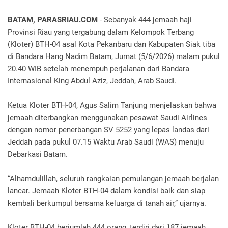
BATAM, PARASRIAU.COM
- Sebanyak 444 jemaah haji
Provinsi Riau yang tergabung dalam Kelompok Terbang
(Kloter) BTH-04 asal Kota Pekanbaru dan Kabupaten Siak tiba
di Bandara Hang Nadim Batam, Jumat (5/6/2026) malam pukul
20.40 WIB setelah menempuh perjalanan dari Bandara
Internasional King Abdul Aziz, Jeddah, Arab Saudi.
Ketua Kloter BTH-04, Agus Salim Tanjung menjelaskan bahwa
jemaah diterbangkan menggunakan pesawat Saudi Airlines
dengan nomor penerbangan SV 5252 yang lepas landas dari
Jeddah pada pukul 07.15 Waktu Arab Saudi (WAS) menuju
Debarkasi Batam.
“Alhamdulillah, seluruh rangkaian pemulangan jemaah berjalan
lancar. Jemaah Kloter BTH-04 dalam kondisi baik dan siap
kembali berkumpul bersama keluarga di tanah air,” ujarnya.
Kloter BTH-04 berjumlah 444 orang, terdiri dari 187 jemaah