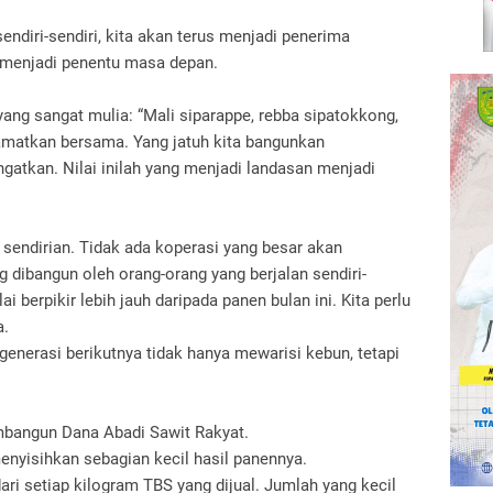
sendiri-sendiri, kita akan terus menjadi penerima
at menjadi penentu masa depan.
yang sangat mulia:
“Mali siparappe, rebba sipatokkong,
lamatkan bersama.
Yang jatuh kita bangunkan
ingatkan.
Nilai inilah yang menjadi landasan menjadi
 sendirian.
Tidak ada koperasi yang besar akan
 dibangun oleh orang-orang yang berjalan sendiri-
i berpikir lebih jauh daripada panen bulan ini.
Kita perlu
a.
enerasi berikutnya tidak hanya mewarisi kebun, tetapi
embangun Dana Abadi Sawit Rakyat.
enyisihkan sebagian kecil hasil panennya.
ri setiap kilogram TBS yang dijual.
Jumlah yang kecil