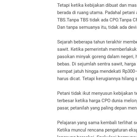
Tetapi ketika kebijakan dibuat dan masa
berada di ruang utama.
Padahal petani a
TBS.
Tanpa TBS tidak ada CPO.
Tanpa CPO
Dan tanpa semuanya itu, tidak ada devi
Sejarah beberapa tahun terakhir membe
sawit.
Ketika pemerintah memberlakuk
pasokan minyak goreng dalam negeri, h
bebas. Di sejumlah sentra sawit, harg
sempat jatuh hingga mendekati Rp300
harus dicat.
Tetapi kerugiannya hilang 
Petani tidak ikut menyusun kebijakan t
terbesar ketika harga CPO dunia melon
pasar, petanilah yang paling depan me
Pelajaran yang sama kembali terlihat s
Ketika muncul rencana pengaturan eks