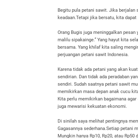
Begitu pula petani sawit.
Jika berjalan 
keadaan.
Tetapi jika bersatu, kita dap
Orang Bugis juga meninggalkan pesan 
malilu sipakainge.”
Yang hayut kita se
bersama.
Yang khilaf kita saling meng
perjuangan petani sawit Indonesia.
Karena tidak ada petani yang akan kuat
sendirian.
Dan tidak ada peradaban yang
sendiri.
Sudah saatnya petani sawit mula
memikirkan masa depan anak cucu kit
Kita perlu memikirkan bagaimana agar g
juga mewarisi kekuatan ekonomi.
Di sinilah saya melihat pentingnya m
Gagasannya sederhana.
Setiap petani m
Mungkin hanya Rp10, Rp20, atau Rp50 da