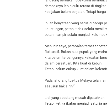
langsung bereaksi. Spekulasi bermuncu
dampaknya lebih dulu terasa di tingka
kebijakan belum berjalan.
Tetapi harga 
Inilah kenyataan yang harus dihadapi p
keuntungan, petani tidak selalu menik
petani hampir selalu menjadi kelomp
Menurut saya, persoalan terbesar peta
fluktuatif.
Bukan pula pupuk yang maha
kita belum terbangunnya kekuatan be
dalam persatuan.
Kita kuat di kebun.
Tetapi belum cukup kuat dalam kelem
Padahal orang tua-tua Melayu telah l
sesusun bak sirih.”
Lidi yang sebatang mudah dipatahkan.
Tetapi ketika ikatan menjadi satu, ia 