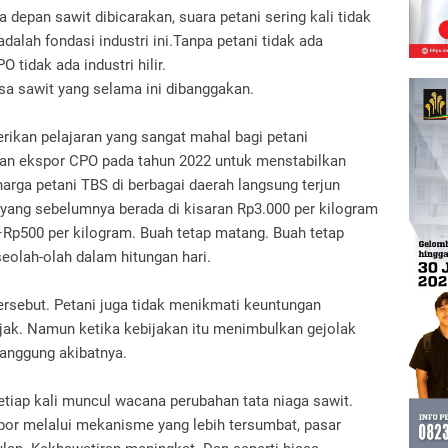
 depan sawit dibicarakan, suara petani sering kali tidak
dalah fondasi industri ini.
Tanpa petani tidak ada
 tidak ada industri hilir.
sa sawit yang selama ini dibanggakan.
rikan pelajaran yang sangat mahal bagi petani
an ekspor CPO pada tahun 2022 untuk menstabilkan
arga petani TBS di berbagai daerah langsung terjun
a yang sebelumnya berada di kisaran Rp3.000 per kilogram
–Rp500 per kilogram.
Buah tetap matang.
Buah tetap
seolah-olah dalam hitungan hari.
ersebut.
Petani juga tidak menikmati keuntungan
jak.
Namun ketika kebijakan itu menimbulkan gejolak
nanggung akibatnya.
etiap kali muncul wacana perubahan tata niaga sawit.
por melalui mekanisme yang lebih tersumbat, pasar