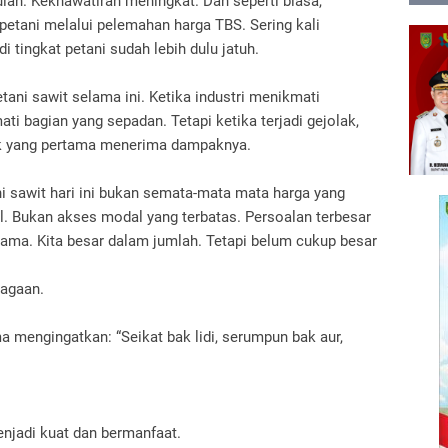
lan. Kekhawatiran meningkat. Dan seperti biasa,
t petani melalui pelemahan harga TBS.
Sering kali
di tingkat petani sudah lebih dulu jatuh.
etani sawit selama ini.
Ketika industri menikmati
mati bagian yang sepadan.
Tetapi ketika terjadi gejolak,
ok yang pertama menerima dampaknya.
ni sawit hari ini bukan semata-mata mata harga yang
l.
Bukan akses modal yang terbatas.
Persoalan terbesar
rsama.
Kita besar dalam jumlah.
Tetapi belum cukup besar
bagaan.
ama mengingatkan:
“Seikat bak lidi, serumpun bak aur,
menjadi kuat dan bermanfaat.