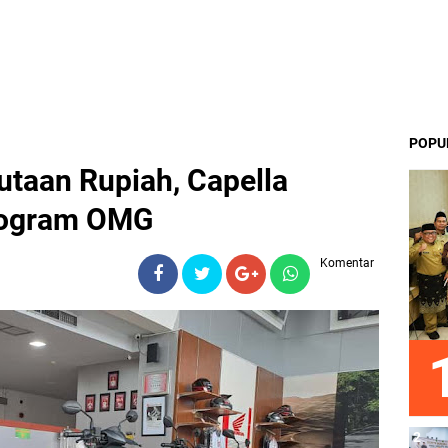
POPU
taan Rupiah, Capella
rogram OMG
Komentar