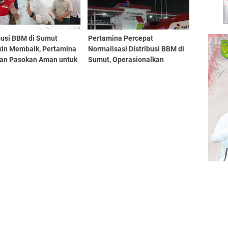
busi BBM di Sumut
Pertamina Percepat
in Membaik, Pertamina
Normalisasi Distribusi BBM di
kan Pasokan Aman untuk
Sumut, Operasionalkan
rakat
Terminal BBM dan SPBU 24
Jam