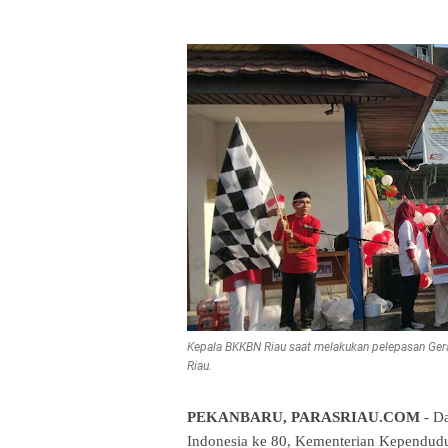
Kepala BKKBN Riau saat melakukan pelepasan Ger
Riau.
PEKANBARU, PARASRIAU.COM
- Da
Indonesia ke 80, Kementerian Kependu