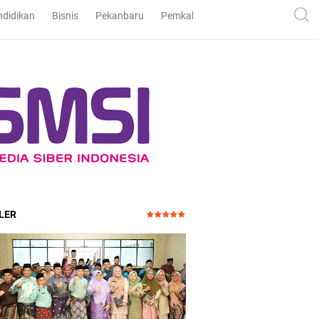
ndidikan
Bisnis
Pekanbaru
Pemkab dan DPRD Bengkalis
Pe
LER