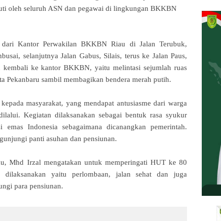
ikuti oleh seluruh ASN dan pegawai di lingkungan BKKBN
i dari Kantor Perwakilan BKKBN Riau di Jalan Terubuk,
sai, selanjutnya Jalan Gabus, Silais, terus ke Jalan Paus,
kembali ke kantor BKKBN, yaitu melintasi sejumlah ruas
ta Pekanbaru sambil membagikan bendera merah putih.
ra kepada masyarakat, yang mendapat antusiasme dari warga
ilalui. Kegiatan dilaksanakan sebagai bentuk rasa syukur
i emas Indonesia sebagaimana dicanangkan pemerintah.
ngunjungi panti asuhan dan pensiunan.
au, Mhd Irzal mengatakan untuk memperingati HUT ke 80
n dilaksanakan yaitu perlombaan, jalan sehat dan juga
ungi para pensiunan.