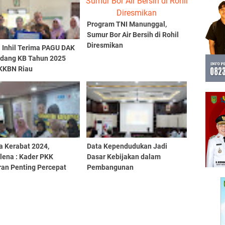
Program TNI Manunggal,
Sumur Bor Air Bersih di Rohil
Diresmikan
i Inhil Terima PAGU DAK
idang KB Tahun 2025
BKKBN Riau
a Kerabat 2024,
Data Kependudukan Jadi
lena : Kader PKK
Dasar Kebijakan dalam
ran Penting Percepat
Pembangunan
unan Stunting