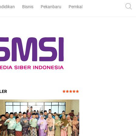
ndidikan
Bisnis
Pekanbaru
Pemkab dan DPRD Bengkalis
Pe
LER