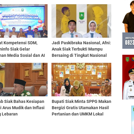
at Kompetensi SDM,
Jadi Paskibraka Nasional, Afni:
info Siak Gelar
Anak Siak Terbukti Mampu
han Media Sosial dan AI
Bersaing di Tingkat Nasional
b Siak Bahas Kesiapan
Bupati Siak Minta SPPG Makan
 Arus Mudik dan Inflasi
Bergizi Gratis Utamakan Hasil
g Lebaran
Pertanian dan UMKM Lokal