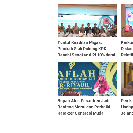
Tuntut Keadilan Migas:
Perku
Pemkab Siak Dukung KPK
Diskom
Benahi Sengkarut PI 10% demi
Pelati
Kesejahteraan Rakyat
Bupati Afni: Pesantren Jadi
Pemka
Benteng Moral dan Perbaiki
Hadapi
Karakter Generasi Muda
Jelan