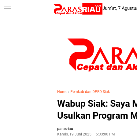
-->
Jum'at, 7 Agustu
Home
›
Pemkab dan DPRD Siak
Wabup Siak: Saya 
Usulkan Program 
parasriau
Kamis, 19 Juni 2025
5:33:00 PM