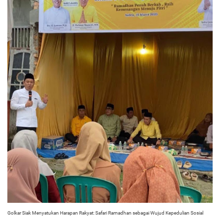
Golkar Siak Menyatukan Harapan Rakyat: Safari Ramadhan sebagai Wujud Kepedulian Sosial