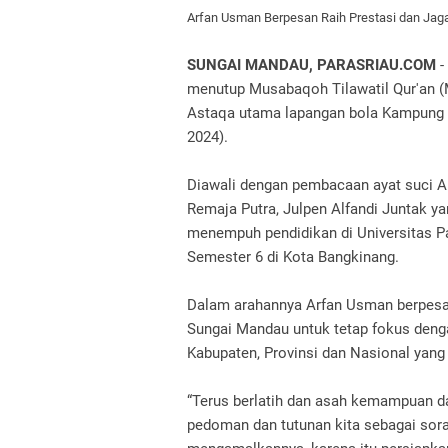
Arfan Usman Berpesan Raih Prestasi dan Ja
SUNGAI MANDAU, PARASRIAU.COM
-
menutup Musabaqoh Tilawatil Qur'an 
Astaqa utama lapangan bola Kampung 
2024).
Diawali dengan pembacaan ayat suci Al
Remaja Putra, Julpen Alfandi Juntak y
menempuh pendidikan di Universitas
Semester 6 di Kota Bangkinang.
Dalam arahannya Arfan Usman berpesa
Sungai Mandau untuk tetap fokus denga
Kabupaten, Provinsi dan Nasional yang 
“Terus berlatih dan asah kemampuan da
pedoman dan tutunan kita sebagai sor