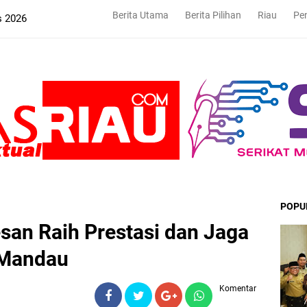
Berita Utama
Berita Pilihan
Riau
Pe
s 2026
POPU
san Raih Prestasi dan Jaga
 Mandau
Komentar