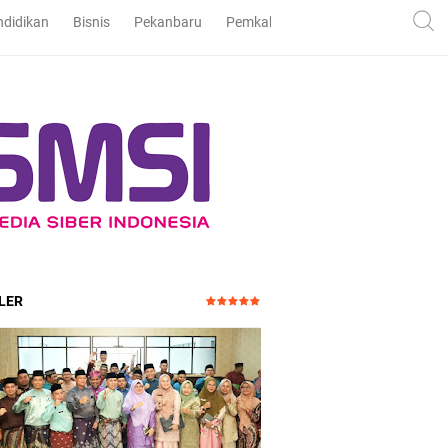
ndidikan
Bisnis
Pekanbaru
Pemkab dan DPRD Bengkalis
Pe
LER