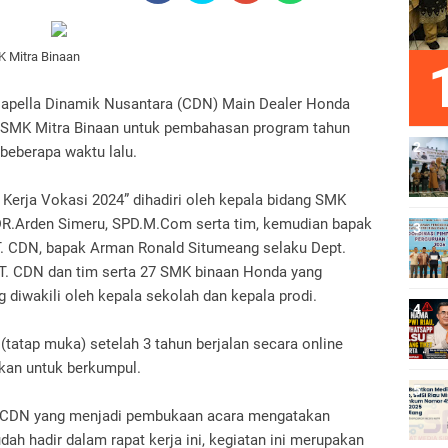
K Mitra Binaan
apella Dinamik Nusantara (CDN) Main Dealer Honda
ma SMK Mitra Binaan untuk pembahasan program tahun
beberapa waktu lalu.
Kerja Vokasi 2024” dihadiri oleh kepala bidang SMK
 DR.Arden Simeru, SPD.M.Com serta tim, kemudian bapak
T.
CDN, bapak Arman Ronald Situmeang selaku Dept.
T.
CDN dan tim serta 27 SMK binaan Honda yang
g diwakili oleh kepala sekolah dan kepala prodi.
e (tatap muka) setelah 3 tahun berjalan secara online
kan untuk berkumpul.
PT CDN yang menjadi pembukaan acara mengatakan
ah hadir dalam rapat kerja ini, kegiatan ini merupakan