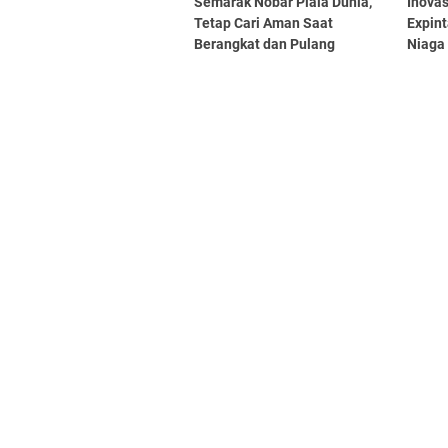
Semarak Nobar Piala Dunia,
Inova
Tetap Cari Aman Saat
Expint
Berangkat dan Pulang
Niaga
Forum