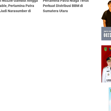
si Nozzle Gambut hingga
Pertamina Patra Niaga Terus
able, Pertamina Patra
Perkuat Distribusi BBM di
 Jadi Narasumber di
Sumatera Utara
 Nasional KLH