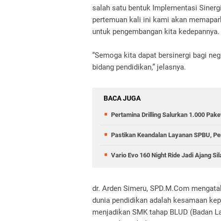
salah satu bentuk Implementasi Sinerg
pertemuan kali ini kami akan memapark
untuk pengembangan kita kedepannya
“Semoga kita dapat bersinergi bagi neg
bidang pendidikan,” jelasnya.
BACA JUGA
Pertamina Drilling Salurkan 1.000 Pa
Pastikan Keandalan Layanan SPBU, Pe
Vario Evo 160 Night Ride Jadi Ajang 
dr.
Arden Simeru, SPD.M.Com mengataka
dunia pendidikan adalah kesamaan kep
menjadikan SMK tahap BLUD (Badan La