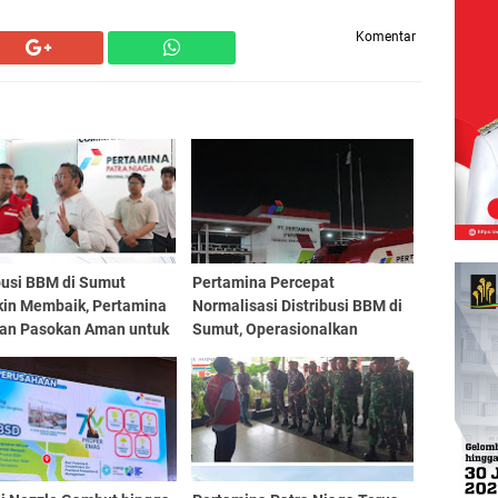
Komentar
busi BBM di Sumut
Pertamina Percepat
in Membaik, Pertamina
Normalisasi Distribusi BBM di
kan Pasokan Aman untuk
Sumut, Operasionalkan
rakat
Terminal BBM dan SPBU 24
Jam