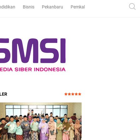
ndidikan
Bisnis
Pekanbaru
Pemkab dan DPRD Bengkalis
Pe
LER