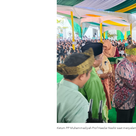
Ketum PP Muhammadiyah Prof Haedar Nashir saat menyalam