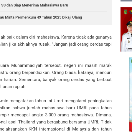
m S3 dan Siap Menerima Mahasiswa Baru
Riau Minta Permenkum 49 Tahun 2025 Dikaji Ulang
ak baik dalam diri mahasiswa. Karena tidak ada gunanya
ian jika akhlaknya rusak. "Jangan jadi orang cerdas tapi
uara Muhammadiyah tersebut, negeri ini masih marak
justru orang berpendidikan. Orang biasa, katanya, mencuri
harian. Sementara, banyak orang cerdas yang berbuat
iliunan rupiah.
 Amin mengatakan tahun ini Umri mengalami peningkatan
masikan bahwa jumlah mahasiswa baru UMRI pada tahun
ampir mencapai angka 3.000 orang mahasiswa. Dimana,
onal asal Thailand yang bergabung bersama UMRI. Tidak
 melaksanakan KKN internasional di Malaysia dan tahun