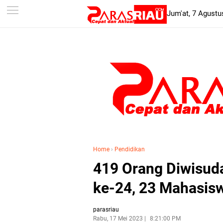
-->
Jum'at, 7 Agustu
Home
›
Pendidikan
419 Orang Diwisud
ke-24, 23 Mahasis
parasriau
Rabu, 17 Mei 2023
8:21:00 PM