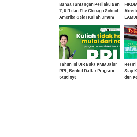
Bahas Tantangan Perilaku Gen
FIKOM
Z, UIR dan The Chicago School
Akred
Amerika Gelar Kuliah Umum
LAMS
Tahun Ini UIR Buka PMB Jalur
Resmi 
RPL, Berikut Daftar Program
Siap 
Studinya
dan K
Daera