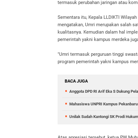
termasuk perubahan jaringan atau komun
Sementara itu, Kepala LLDIKTI Wilayah 
mengatakan, Umri merupakan salah sat
kualitasnya.
Kemudian dalam hal imple
pemerintah yakni kampus merdeka ju
"Umri termasuk perguruan tinggi swas
program pemerintah yakni kampus merd
BACA JUGA
Anggota DPD RI Arif Eka S Dukung P
Mahasiswa UNPRI Kampus Pekanbaru Bo
Unilak Sudah Kantongi SK Prodi Huku
Atas apresiasi tersebut, ketua PW Mu