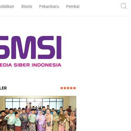
ndidikan
Bisnis
Pekanbaru
Pemkab dan DPRD Bengkalis
Pe
LER