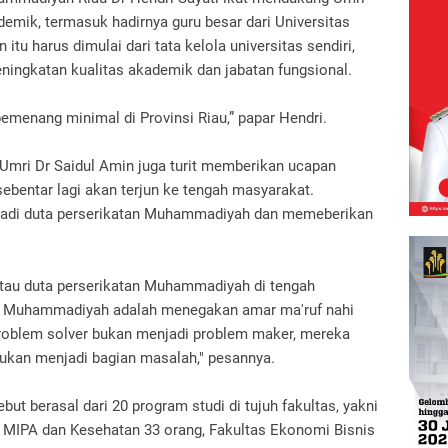
emik, termasuk hadirnya guru besar dari Universitas
itu harus dimulai dari tata kelola universitas sendiri,
ingkatan kualitas akademik dan jabatan fungsional.
menang minimal di Provinsi Riau,” papar Hendri.
mri Dr Saidul Amin juga turit memberikan ucapan
bentar lagi akan terjun ke tengah masyarakat.
jadi duta perserikatan Muhammadiyah dan memeberikan
atau duta perserikatan Muhammadiyah di tengah
an Muhammadiyah adalah menegakan amar ma'ruf nahi
roblem solver bukan menjadi problem maker, mereka
 bukan menjadi bagian masalah," pesannya.
t berasal dari 20 program studi di tujuh fakultas, yakni
as MIPA dan Kesehatan 33 orang, Fakultas Ekonomi Bisnis