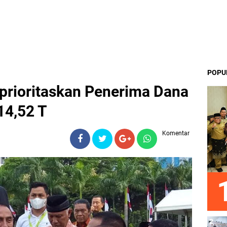
POPU
iprioritaskan Penerima Dana
14,52 T
Komentar