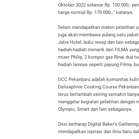
Oktober 2022 sebesar Rp. 150.000,- pe
harga normal Rp. 170.000,-," katanya.
Selain mendapatkan materi pelatihan ya
juga akan membawa pulang satu paket 
Jatra Hotel, buku resep dan lain seba
hadiah-hadiah menarik dari FILMA yang 
mixer Philip, 2 kompor gas Rinai dua t
hadiah lainnya seperti payung Filma, b
DCC Pekanbaru adalah komunitas kuli
Delisaptinie Cooking Course Pekanbar
terus bertambah seiring semakin bany
menggelar kegiatan pelatihan dengan m
Olympic, Smart dan lain sebagainya.
Desi berharap Digital Baker’s Gatherin
mendapatkan ispirasi dan ilmu baru d