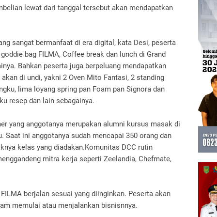
mbelian lewat dari tanggal tersebut akan mendapatkan
ng sangat bermanfaat di era digital, kata Desi, peserta
goddie bag FILMA, Coffee break dan lunch di Grand
gainya. Bahkan peserta juga berpeluang mendapatkan
akan di undi, yakni 2 Oven Mito Fantasi, 2 standing
ungku, lima loyang spring pan Foam pan Signora dan
uku resep dan lain sebagainya.
ner yang anggotanya merupakan alumni kursus masak di
u. Saat ini anggotanya sudah mencapai 350 orang dan
aknya kelas yang diadakan.Komunitas DCC rutin
enggandeng mitra kerja seperti Zeelandia, Chefmate,
g FILMA berjalan sesuai yang diinginkan. Peserta akan
alam memulai atau menjalankan bisnisnnya.