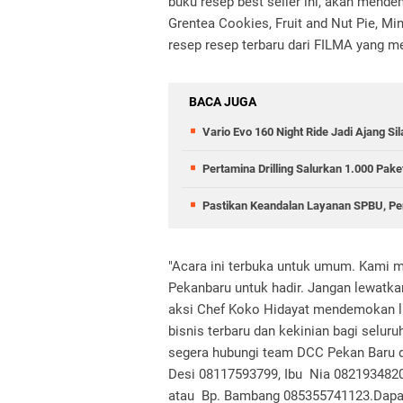
buku resep best seller ini, akan mend
Grentea Cookies, Fruit and Nut Pie, M
resep resep terbaru dari FILMA yang m
BACA JUGA
Vario Evo 160 Night Ride Jadi Ajang 
Pertamina Drilling Salurkan 1.000 Pa
Pastikan Keandalan Layanan SPBU, Pe
"Acara ini terbuka untuk umum. Kami
Pekanbaru untuk hadir. Jangan lewatk
aksi Chef Koko Hidayat mendemokan lim
bisnis terbaru dan kekinian bagi selur
segera hubungi team DCC Pekan Baru d
Desi 08117593799, Ibu Nia 0821934820
atau Bp. Bambang 085355741123.Dapatka