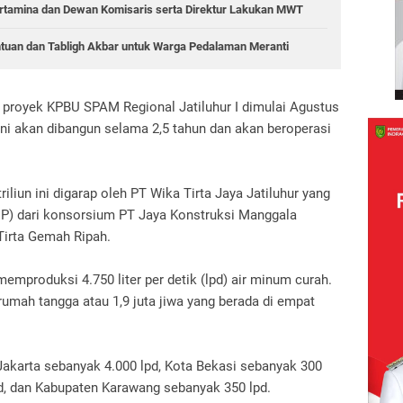
rtamina dan Dewan Komisaris serta Direktur Lakukan MWT
tuan dan Tabligh Akbar untuk Warga Pedalaman Meranti
royek KPBU SPAM Regional Jatiluhur I dimulai Agustus
ini akan dibangun selama 2,5 tahun dan akan beroperasi
riliun ini digarap oleh PT Wika Tirta Jaya Jatiluhur yang
P) dari konsorsium PT Jaya Konstruksi Manggala
Tirta Gemah Ripah.
memproduksi 4.750 liter per detik (lpd) air minum curah.
u rumah tangga atau 1,9 juta jiwa yang berada di empat
akarta sebanyak 4.000 lpd, Kota Bekasi sebanyak 300
d, dan Kabupaten Karawang sebanyak 350 lpd.