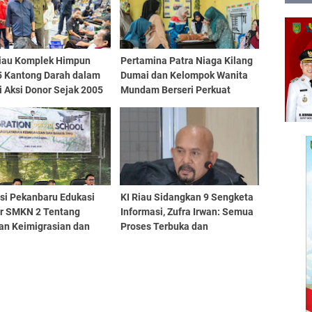
iau Komplek Himpun
Pertamina Patra Niaga Kilang
5 Kantong Darah dalam
Dumai dan Kelompok Wanita
i Aksi Donor Sejak 2005
Mundam Berseri Perkuat
Pencegahan Stunting di
Pesisir Dumai
asi Pekanbaru Edukasi
KI Riau Sidangkan 9 Sengketa
ar SMKN 2 Tentang
Informasi, Zufra Irwan: Semua
an Keimigrasian dan
Proses Terbuka dan
a TPPO
Profesional