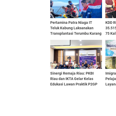
Pertamina Patra Niaga IT
KDD R
Teluk Kabung Laksanakan
35.51
Transplantasi Terumbu Karang
75 Kal
di Pulau Pasumpahan
Sinergi Remaja Riau: PKBI
Imigr
Riau dan IKTA Gelar Kelas
Pelaj
Edukasi Lawan Praktik P2GP
Layan
Demi Generasi Emas Indonesia
Bahay