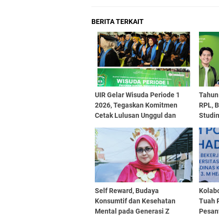
BERITA TERKAIT
UIR Gelar Wisuda Periode 1
Tahun 
2026, Tegaskan Komitmen
RPL, B
Cetak Lulusan Unggul dan
Studi
Berdaya Saing
Self Reward, Budaya
Kolabo
Konsumtif dan Kesehatan
Tuah 
Mental pada Generasi Z
Pesan