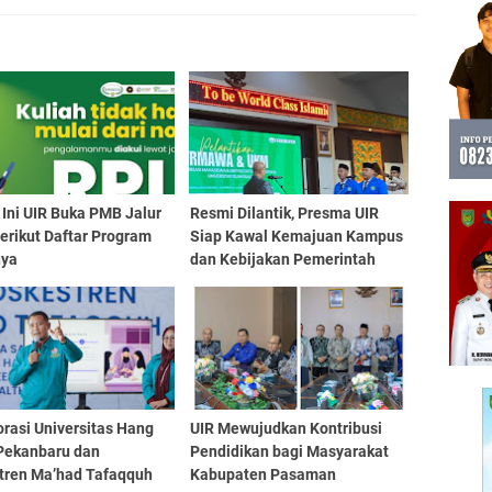
Ini UIR Buka PMB Jalur
Resmi Dilantik, Presma UIR
erikut Daftar Program
Siap Kawal Kemajuan Kampus
nya
dan Kebijakan Pemerintah
Daerah dan Nasional
rasi Universitas Hang
UIR Mewujudkan Kontribusi
Pekanbaru dan
Pendidikan bagi Masyarakat
tren Ma’had Tafaqquh
Kabupaten Pasaman