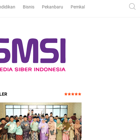
ndidikan
Bisnis
Pekanbaru
Pemkab dan DPRD Bengkalis
Pe
LER