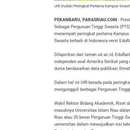
UIR Duduki Peringkat Pertama Kampus Swasta 
PEKANBARU, PARASRIAU.COM
-
Prest
Sebagai Perguruan Tinggi Swasta (PTS) 
menempati peringkat pertama Kampus S
Swasta terbaik di Indonesia versi EduR
Dilaporkan dari laman uir.ac.id, EduR
independen asal Amerika Serikat yang m
dunia berdasarkan data publikasi ilmiah
Dalam hal ini UIR berada pada peringkat
mengungguli berbagai Perguruan Tinggi
Wakil Rektor Bidang Akademik, Riset da
masuknya Universitas Islam Riau dalam
Riau atau 20 besar Perguruan Tinggi S
universitas dalam mewujudkan visi tah