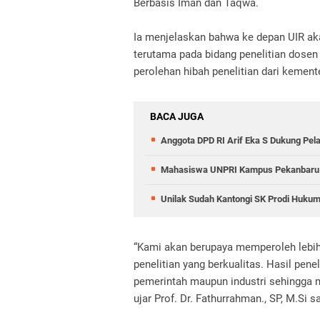
Berbasis Iman dan Taqwa.
Ia menjelaskan bahwa ke depan UIR aka
terutama pada bidang penelitian dose
perolehan hibah penelitian dari kemen
BACA JUGA
Anggota DPD RI Arif Eka S Dukung P
Mahasiswa UNPRI Kampus Pekanbaru Bo
Unilak Sudah Kantongi SK Prodi Huku
“Kami akan berupaya memperoleh lebih 
penelitian yang berkualitas. Hasil pen
pemerintah maupun industri sehingga m
ujar Prof. Dr. Fathurrahman., SP, M.Si s