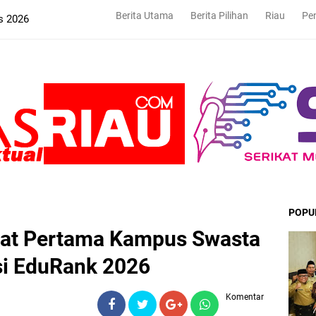
Berita Utama
Berita Pilihan
Riau
Pe
s 2026
POPU
kat Pertama Kampus Swasta
rsi EduRank 2026
Komentar