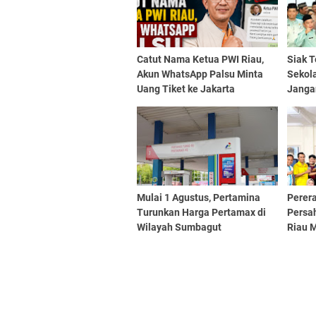
Catut Nama Ketua PWI Riau,
Siak T
Akun WhatsApp Palsu Minta
Sekola
Uang Tiket ke Jakarta
Janga
Mulai 1 Agustus, Pertamina
Perer
Turunkan Harga Pertamax di
Persa
Wilayah Sumbagut
Riau M