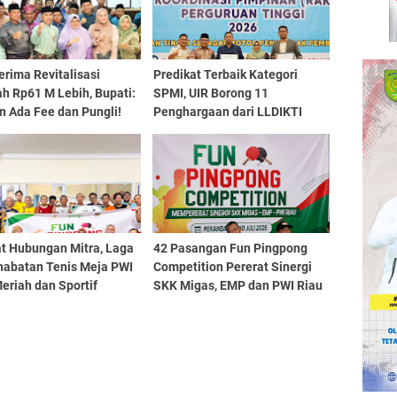
erima Revitalisasi
Predikat Terbaik Kategori
h Rp61 M Lebih, Bupati:
SPMI, UIR Borong 11
n Ada Fee dan Pungli!
Penghargaan dari LLDIKTI
Wilayah XVII Riau - Kepri
at Hubungan Mitra, Laga
42 Pasangan Fun Pingpong
habatan Tenis Meja PWI
Competition Pererat Sinergi
eriah dan Sportif
SKK Migas, EMP dan PWI Riau