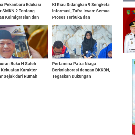
asi Pekanbaru Edukasi
KI Riau Sidangkan 9 Sengketa
ar SMKN 2 Tentang
Informasi, Zufra Irwan: Semua
an Keimigrasian dan
Proses Terbuka dan
a TPPO
Profesional
curan Buku H Saleh
Pertamina Patra Niaga
: Kekuatan Karakter
Berkolaborasi dengan BKKBN,
ar Sejak dari Rumah
Tegaskan Dukungan
Pembangunan Keluarga dan
Kesejahteraan Pekerja