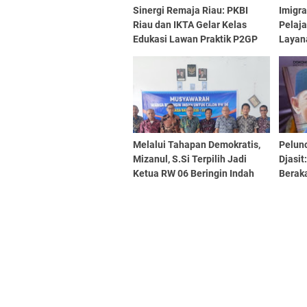
Sinergi Remaja Riau: PKBI
Imigr
Riau dan IKTA Gelar Kelas
Pelaj
Edukasi Lawan Praktik P2GP
Layan
Demi Generasi Emas Indonesia
Bahay
Melalui Tahapan Demokratis,
Pelun
Mizanul, S.Si Terpilih Jadi
Djasit
Ketua RW 06 Beringin Indah
Berak