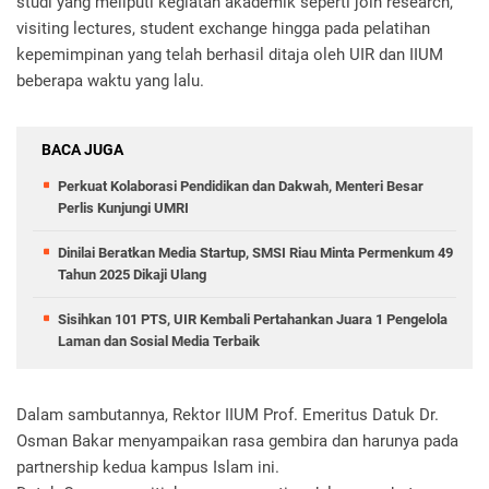
studi yang meliputi kegiatan akademik seperti join research,
visiting lectures, student exchange hingga pada pelatihan
kepemimpinan yang telah berhasil ditaja oleh UIR dan IIUM
beberapa waktu yang lalu.
BACA JUGA
Perkuat Kolaborasi Pendidikan dan Dakwah, Menteri Besar
Perlis Kunjungi UMRI
Dinilai Beratkan Media Startup, SMSI Riau Minta Permenkum 49
Tahun 2025 Dikaji Ulang
Sisihkan 101 PTS, UIR Kembali Pertahankan Juara 1 Pengelola
Laman dan Sosial Media Terbaik
Dalam sambutannya, Rektor IIUM Prof. Emeritus Datuk Dr.
Osman Bakar menyampaikan rasa gembira dan harunya pada
partnership kedua kampus Islam ini.