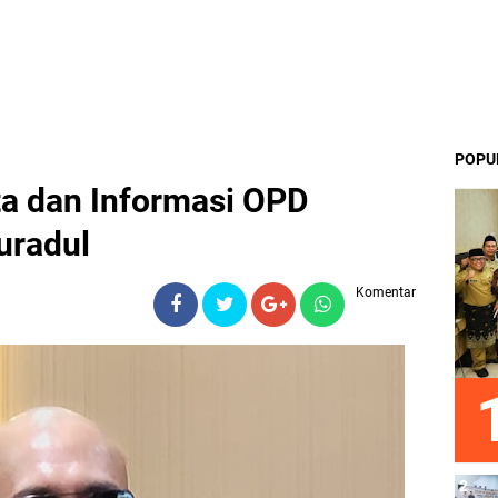
POPU
ta dan Informasi OPD
uradul
Komentar