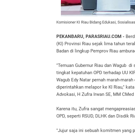
Komisioner KI Riau Bidang Edukasi, Sosialisa
PEKANBARU, PARASRIAU.COM -
Berd
(KI) Provinsi Riau sejak lima tahun te
Badan di lingkup Pemprov Riau amburad
"Temuan Gubernur Riau dan Wagub di se
tingkat kepatuhan OPD terhadap UU KIP
Wagub Edy Natar pernah marah-marah d
diperintahkan melapor ke KI Riau," kat
Advokasi, H Zufra Irwan SE, MM CMed 
Karena itu, Zufra sangat mengapreasia
OPD, seperti RSUD, DLHK dan Disdik R
"Jujur saja ini sebuah komitmen yang p