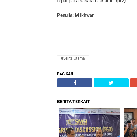
tepat pada sasaran sasaran. (
pr2)
Penulis: M Ikhwan
#Berita Utama
BAGIKAN
BERITA TERKAIT