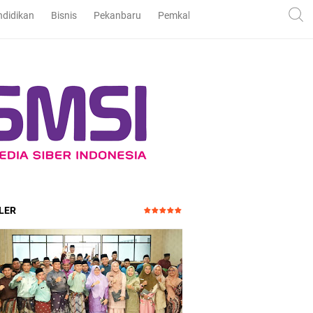
ndidikan
Bisnis
Pekanbaru
Pemkab dan DPRD Bengkalis
Pe
LER