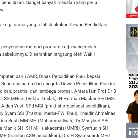
n pendidikan.
Sangat banyak masalah yang perlu
nya.
s kerja sama yang telah dilakukan Dewan Pendidikan
n penyerahan memori program kerja yang sudah
un sebelumnya.
Diserahkan langsung oleh Wakil
emputan dari LAMR, Dinas Pendidikan Riau, kepala
.
Beberapa nama dari anggota Dewan Pendidikan Riau ini
dikan, praktisi dan lembaga profesi.
Antara lain Prof Dr B
aidi SS MHum (Rektor Unilak), H Herman Maskar SPd MSi
iden Yusti SPd MSi (praktisi organisasi pendidikan),
dy Syam SSi (Praktisi media-PWI Riau), Khaidir Ahmalnas
tius Busti MM MH (Muhammadiyah), Dr Masyhuri SPi
ua Manik SHI SH MH ( akademisi UMRI), Syafrudin SH
n MP (mantan ASN pendidikan), Drs H Syamsuardi MPd