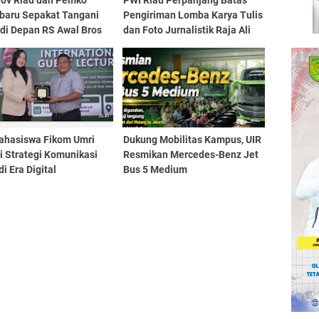
ov Riau dan Pemko
PWI Riau Perpanjang Batas
baru Sepakat Tangani
Pengiriman Lomba Karya Tulis
 di Depan RS Awal Bros
dan Foto Jurnalistik Raja Ali
Kelana 2026
ahasiswa Fikom Umri
Dukung Mobilitas Kampus, UIR
i Strategi Komunikasi
Resmikan Mercedes-Benz Jet
di Era Digital
Bus 5 Medium