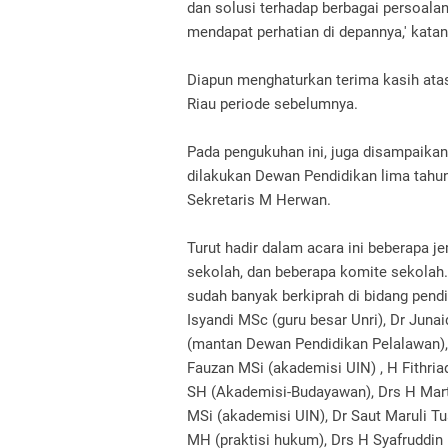
dan solusi terhadap berbagai persoala
mendapat perhatian di depannya,' kata
Diapun menghaturkan terima kasih ata
Riau periode sebelumnya.
Pada pengukuhan ini, juga disampaika
dilakukan Dewan Pendidikan lima tah
Sekretaris M Herwan.
Turut hadir dalam acara ini beberapa j
sekolah, dan beberapa komite sekolah
sudah banyak berkiprah di bidang pendi
Isyandi MSc (guru besar Unri), Dr Jun
(mantan Dewan Pendidikan Pelalawan), A
Fauzan MSi (akademisi UIN) , H Fithria
SH (Akademisi-Budayawan), Drs H Mar
MSi (akademisi UIN), Dr Saut Maruli T
MH (praktisi hukum), Drs H Syafruddi