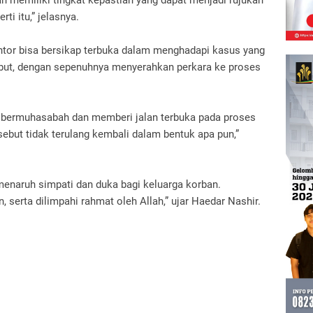
n memiliki tingkat kepastian yang dapat menjadi rujukan
i itu,” jelasnya.
ntor bisa bersikap terbuka dalam menghadapi kasus yang
sebut, dengan sepenuhnya menyerahkan perkara ke proses
i bermuhasabah dan memberi jalan terbuka pada proses
sebut tidak terulang kembali dalam bentuk apa pun,”
enaruh simpati dan duka bagi keluarga korban.
 serta dilimpahi rahmat oleh Allah,” ujar Haedar Nashir.