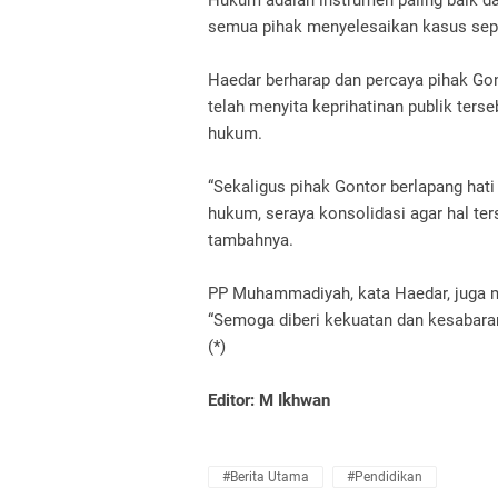
Hukum adalah instrumen paling baik da
semua pihak menyelesaikan kasus sepert
Haedar berharap dan percaya pihak Go
telah menyita keprihatinan publik ter
hukum.
“Sekaligus pihak Gontor berlapang hat
hukum, seraya konsolidasi agar hal ter
tambahnya.
PP Muhammadiyah, kata Haedar, juga m
“Semoga diberi kekuatan dan kesabaran,
(*)
Editor: M Ikhwan
#Berita Utama
#Pendidikan