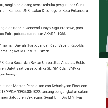
a itu, rangkaian sidang senat terbuka pengukuhan Guru
orium Kampus UNRI, Jalan Diponegoro, Kota Pekanbaru,
ng oleh Kapolri, Jenderal Listyo Sigit Prabowo, para
es Polri, pejabat pusat, dan AKABRI 1988.
Pimpinan Daerah (Forkopimda) Riau. Seperti Kapolda
yamsuar, Ketua DPRD Yulisman.
R, Guru Besar dan Rektor Universitas Andalas, Rektor
jen Gatot saat bersekolah di SD, SMP, dan SMA di
an lainnya.
eputusan Menteri Pendidikan dan Kebudayaan Riset dan
3018/FPK.A/KP05.00/2022, tentang pengangkatan dalam
mjen Gatot oleh Sekretaris Senat Unri Drs M Y Tyas