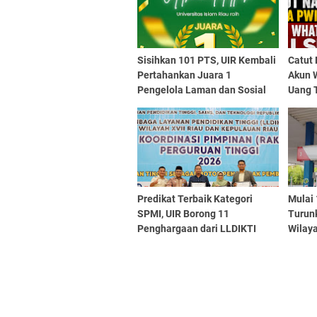
Sisihkan 101 PTS, UIR Kembali
Catut
Pertahankan Juara 1
Akun 
Pengelola Laman dan Sosial
Uang T
Media Terbaik
Predikat Terbaik Kategori
Mulai 
SPMI, UIR Borong 11
Turun
Penghargaan dari LLDIKTI
Wilay
Wilayah XVII Riau - Kepri