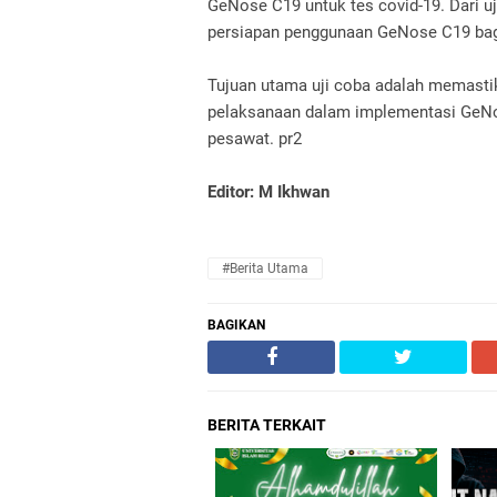
GeNose C19 untuk tes covid-19.
Dari 
persiapan penggunaan GeNose C19 ba
Tujuan utama uji coba adalah memastik
pelaksanaan dalam implementasi GeNos
pesawat.
pr2
Editor: M Ikhwan
#Berita Utama
BAGIKAN
BERITA TERKAIT