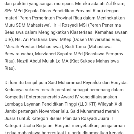
dan praktisi yang sangat mumpuni. Mereka adalah Zul Ikram,
SPd MPd (Kepala Dinas Pendidikan Provinsi Riau) dengan
materi 'Peran Pemerintah Provinsi Riau dalam Meningkatkan
Mutu SDM Mahasiswa', Ir H Rosyadi MSi (Peran Penerima
Beasiswa dalam Mengingkatkan Klasterisasi Kemahasiswaan
UIR), Ns. Ari Pristiana Dewi MKep (Dosen Universitas Riau,
'Meraih Prestasi Mahasiswa'), Budi Tama (Mahasiswa
Berwirausaha), Murziandri Saputra MPd (Beasiswa Pemprov
Riau), Nazril Abdul Muluk Lc MA (Kiat Sukses Mahasiswa
Riau).
Di luar itu tampil pula Said Muhammad Reynaldo dan Rosyida.
Keduanya sukses meraih prestasi sebagai pemenang dalam
Kompetisi Enterpreunership Award IV yang dilaksanakan
Lembaga Layanan Pendidikan Tinggi (LLDIKTI) Wilayah X di
Jambi pertengah November lalu. Said Muhammad meraih
Juara I untuk Kategori Bisnis Plan dan Rosyadi Juara II
Kategori Usaha Berjalan. Rosyadi menyebutkan, pengalaman
kedua mahasiswa berprestasi itu perlu disampaikan kepada