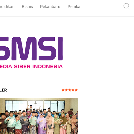
ndidikan
Bisnis
Pekanbaru
Pemkab dan DPRD Bengkalis
Pe
LER