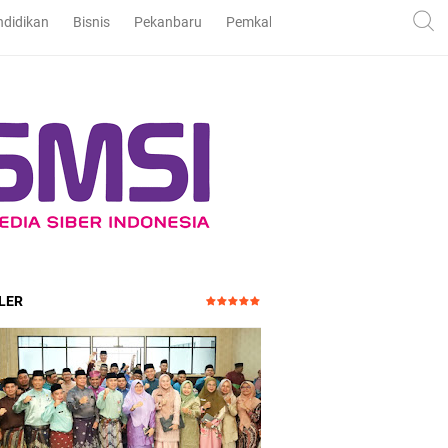
ndidikan
Bisnis
Pekanbaru
Pemkab dan DPRD Bengkalis
Pe
LER