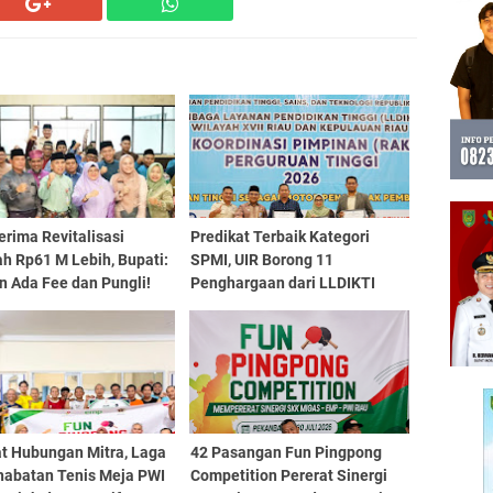
erima Revitalisasi
Predikat Terbaik Kategori
h Rp61 M Lebih, Bupati:
SPMI, UIR Borong 11
n Ada Fee dan Pungli!
Penghargaan dari LLDIKTI
Wilayah XVII Riau - Kepri
at Hubungan Mitra, Laga
42 Pasangan Fun Pingpong
habatan Tenis Meja PWI
Competition Pererat Sinergi