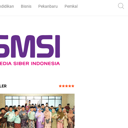
ndidikan
Bisnis
Pekanbaru
Pemkab dan DPRD Bengkalis
Pe
LER