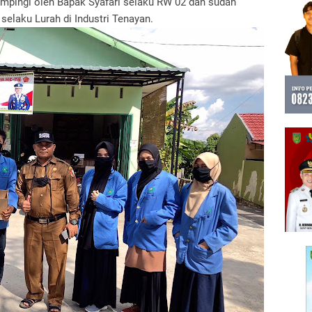
dampingi oleh Bapak Syafari selaku RW 02 dan sudah
selaku Lurah di Industri Tenayan.