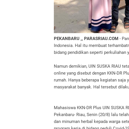
PEKANBARU ,, PARASRIAU.COM
- Pan
Indonesia.
Hal itu membuat terhambatny
bidang pendidikan seperti perkuliahan 
Namun demikian, UIN SUSKA RIAU tetap
online yang disebut dengan KKN-DR Pl
rumah.
Hanya beberapa kegiatan saja y
masyarakat banyak.
Hal tersebut dila
Mahasiswa KKN-DR Plus UIN SUSKA RIAU
Pekanbaru- Riau, Senin (20/8) lalu te
dan minuman herbal kepada warga se
program kerja di bidang peduli Covid-1